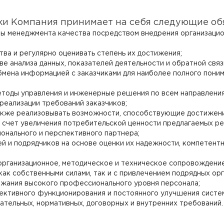
и Компания принимает на себя следующие обя
ы менеджмента качества посредством внедрения организацион
тва и регулярно оценивать степень их достижения;
е анализа данных, показателей деятельности и обратной связ
мена информацией с заказчиками для наиболее полного поним
методы управления и инженерные решения по всем направления
 реализации требований заказчиков;
 также реализовывать возможности, способствующие достижен
счет увеличения потребительской ценности предлагаемых реш
нального и перспективного партнера;
й и подрядчиков на основе оценки их надежности, компетент
организационное, методическое и техническое сопровождени
ак собственными силами, так и с привлечением подрядных орг
ржания высокого профессионального уровня персонала;
ективного функционирования и постоянного улучшения систе
тельных, нормативных, договорных и внутренних требований.